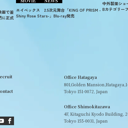
MOVIE
NEWS
中外製薬ショ
Bカテゴリー
エイベックス 2.5次元舞台「KING OF PRISM -
映画で釜
Shiny Rose Stars-」Blu-ray発売
門に正式
ecruit
Office Hatagaya
801,Golden Mansion,Hatagaya,1-
ontact
Tokyo 151-0072, Japan
Office Shimokitazawa
4F, Kitaguchi Kyodo Building, 2
Tokyo 155-0031, Japan