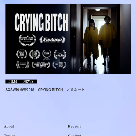
FILM
NEWS
SXSW映画祭2018「CRYING BITCH」ノミネート
About
Recruit
Topics
Contact