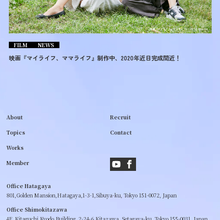
FILM
NEWS
映画『マイライフ、ママライフ』制作中、2020年近日完成間近！
About
Recruit
Topics
Contact
Works
Member
Office Hatagaya
801,Golden Mansion,Hatagaya,1-3-1,Sibuya-ku,
Tokyo 151-0072, Japan
Office Shimokitazawa
4F, Kitaguchi Kyodo Building, 2-24-6 Kitazawa, Setagaya-ku,
Tokyo 155-0031, Japan