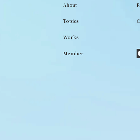
About
R
Topics
C
Works
Member