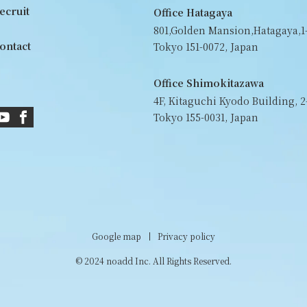
ecruit
Office Hatagaya
801,Golden Mansion,Hatagaya,1-
ontact
Tokyo 151-0072, Japan
Office Shimokitazawa
4F, Kitaguchi Kyodo Building, 2
Tokyo 155-0031, Japan
Google map
Privacy policy
© 2024 noadd Inc. All Rights Reserved.