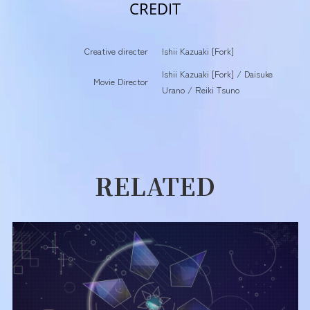
CREDIT
Creative directer
Ishii Kazuaki [Fork]
Ishii Kazuaki [Fork] / Daisuke
Movie Director
Urano / Reiki Tsuno
RELATED