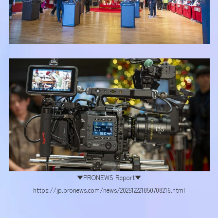
▼PRONEWS Report▼
https://jp.pronews.com/news/202512221850708216.html