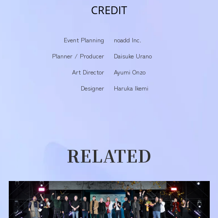
CREDIT
Event Planning
noadd Inc.
Planner / Producer
Daisuke Urano
Art Director
Ayumi Onzo
Designer
Haruka Ikemi
RELATED