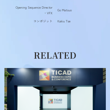
Opening Sequence Director
Go Matsuo
・VFX
コンポジット
Kakiu Tse
RELATED