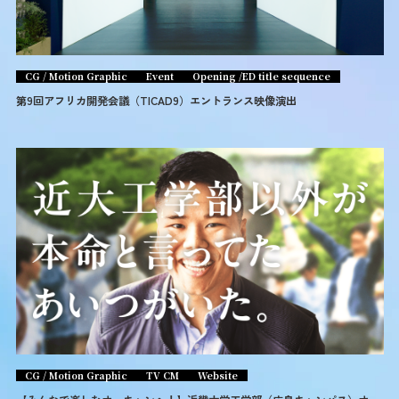
CG / Motion Graphic
Event
Opening /ED title sequence
第9回アフリカ開発会議（TICAD9）エントランス映像演出
CG / Motion Graphic
TV CM
Website