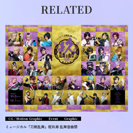
RELATED
CG / Motion Graphic
Event
Graphic
ミュージカル『刀剣乱舞』祝玖寿 乱舞音曲祭