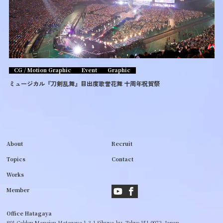
CG / Motion Graphic
Event
Graphic
ミュージカル『刀剣乱舞』目出度歌誉花舞 十周年祝賀祭
About
Recruit
Topics
Contact
Works
Member
Office Hatagaya
801,Golden Mansion,Hatagaya,1-3-1,Sibuya-ku,
Tokyo 151-0072, Japan