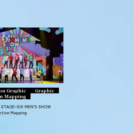
ion Graphic
Graphic
on Mapping
TAGE~SIX MEN’S SHOW
ction Mapping