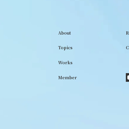
About
R
Topics
C
Works
Member