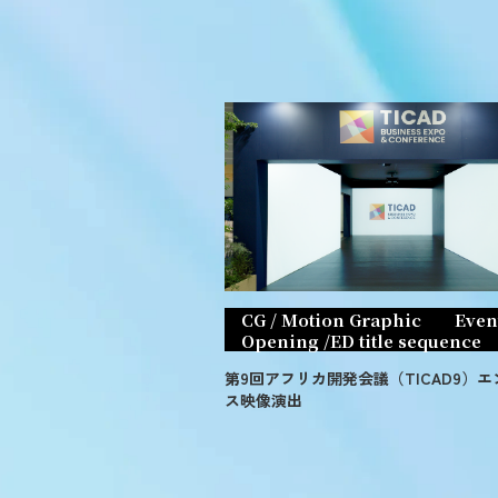
CG / Motion Graphic
Even
Opening /ED title sequence
第9回アフリカ開発会議（TICAD9）
ス映像演出