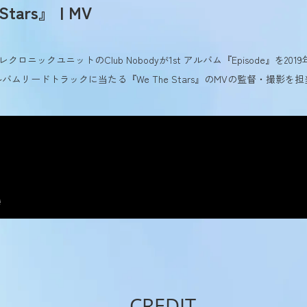
Stars』 | MV
クロニックユニットのClub Nobodyが1st アルバム『Episode』を20
バムリードトラックに当たる『We The Stars』のMVの監督・撮影を
CREDIT