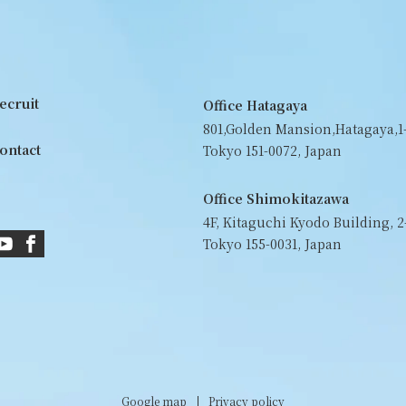
ecruit
Office Hatagaya
801,Golden Mansion,Hatagaya,1-
ontact
Tokyo 151-0072, Japan
Office Shimokitazawa
4F, Kitaguchi Kyodo Building, 2
Tokyo 155-0031, Japan
Google map
Privacy policy