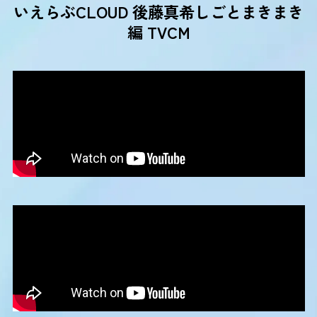
いえらぶCLOUD 後藤真希しごとまきまき
編 TVCM