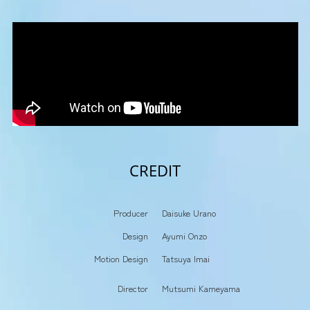
CREDIT
Producer
Daisuke Urano
Design
Ayumi Onzo
Motion Design
Tatsuya Imai
Director
Mutsumi Kameyama