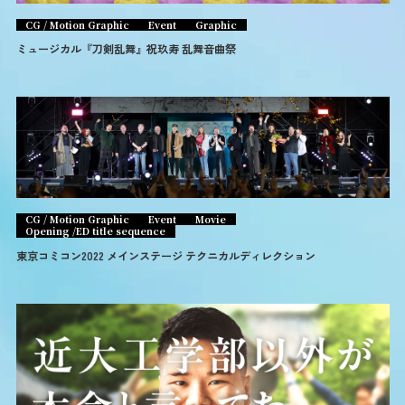
CG / Motion Graphic
Event
Graphic
ミュージカル『刀剣乱舞』祝玖寿 乱舞音曲祭
CG / Motion Graphic
Event
Movie
Opening /ED title sequence
東京コミコン2022 メインステージ テクニカルディレクション