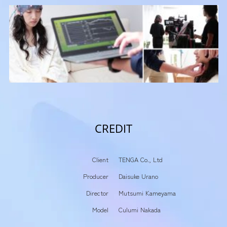
CREDIT
Client
TENGA Co., Ltd
Producer
Daisuke Urano
Director
Mutsumi Kameyama
Model
Culumi Nakada