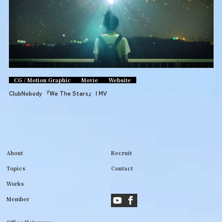
CG / Motion Graphic
Movie
Website
ClubNobody 『We The Stars』 | MV
About
Recruit
Topics
Contact
Works
Member