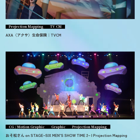
Projection Mapping
TV CM
AXA〈アクサ〉生命保険｜TVCM
CG / Motion Graphic
Graphic
Projection Mapping
おそ松さん on STAGE~SIX MEN’S SHOW TIME 2~ | Projection Mapping