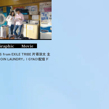
Graphic
Movie
S from EXILE TRIBE 片寄涼太 主
OIN LAUNDRY」| GYAO!配信ド