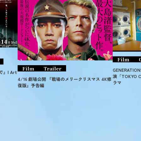
Film
Film
Trailer
GENERATION
I Art
演「TOKYO C
4/16 劇場公開 『戦場のメリークリスマス 4K修
ラマ
復版』予告編