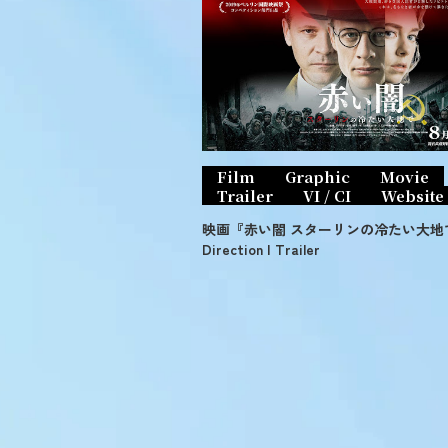
Film
Graphic
Movie
Trailer
VI / CI
Website
映画『赤い闇 スターリンの冷たい大地で』
Direction I Trailer