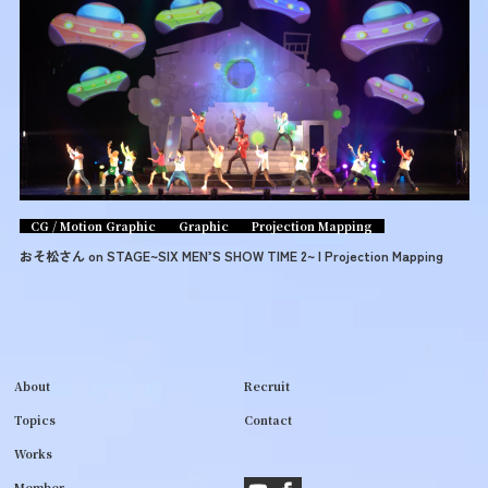
CG / Motion Graphic
Graphic
Projection Mapping
おそ松さん on STAGE~SIX MEN’S SHOW TIME 2~ | Projection Mapping
About
Recruit
Topics
Contact
Works
Member